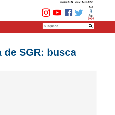
edición 8194 - visitas hoy 53290
Sab
8
Ago
2026
ma de SGR: busca