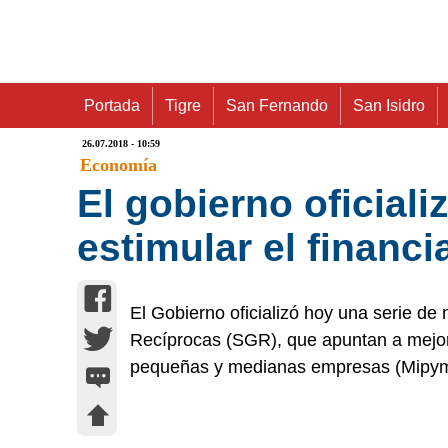
Portada
Tigre
San Fernando
San Isidro
26.07.2018 - 10:59
Economía
El gobierno oficial
estimular el financ
El Gobierno oficializó hoy una serie de
Recíprocas (SGR), que apuntan a mejora
pequeñas y medianas empresas (Mipym