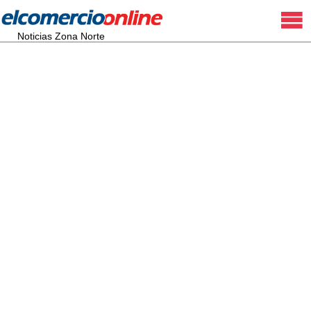
Noticias Zona Norte