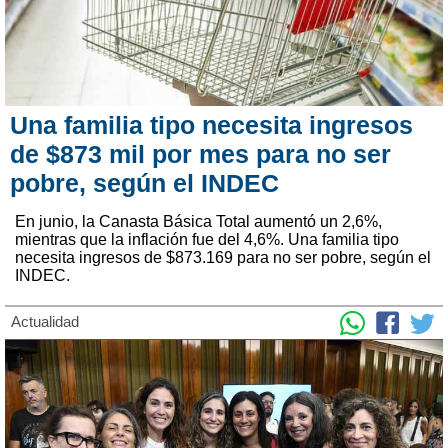
Una familia tipo necesita ingresos
de $873 mil por mes para no ser
pobre, según el INDEC
En junio, la Canasta Básica Total aumentó un 2,6%,
mientras que la inflación fue del 4,6%. Una familia tipo
necesita ingresos de $873.169 para no ser pobre, según el
INDEC.
×
Actualidad
Permitir a www.elcomercioonline.com.ar que
envíe notificaciones push vía web a su
computadora.
Powered by SendPulse
Permitir
No permitir