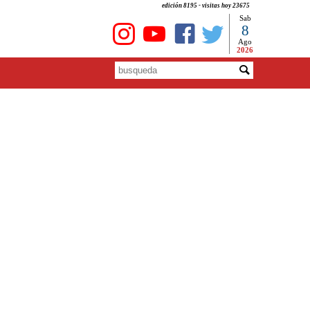
edición 8195 - visitas hoy 23675
Sab
8
Ago
2026