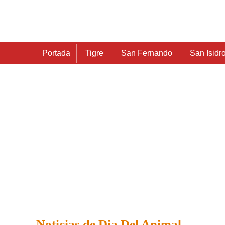
Portada
Tigre
San Fernando
San Isidr
Noticias de Dia Del Animal