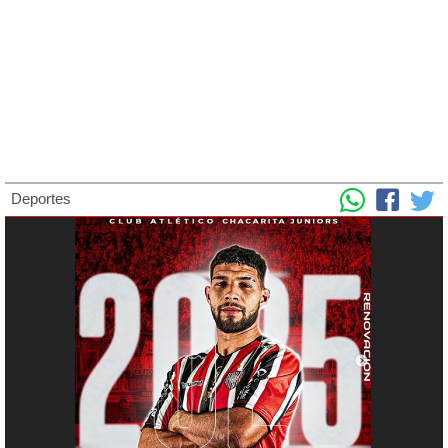
Deportes