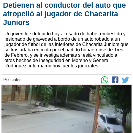
Detienen al conductor del auto que
atropelló al jugador de Chacarita
Juniors
Un joven fue detenido hoy acusado de haber embestido y
lesionado de gravedad a bordo de un auto robado a un
jugador de fútbol de las inferiores de Chacarita Juniors que
se trasladaba en moto por el partido bonaerense de Tres
de Febrero, y se investiga además si está vinculado a
otros hechos de inseguridad en Moreno y General
Rodríguez, informaron hoy fuentes judiciales.
Policiales