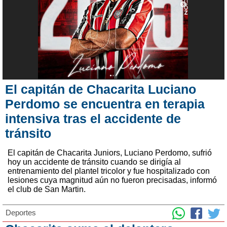
El capitán de Chacarita Luciano
Perdomo se encuentra en terapia
intensiva tras el accidente de
tránsito
El capitán de Chacarita Juniors, Luciano Perdomo, sufrió
hoy un accidente de tránsito cuando se dirigía al
entrenamiento del plantel tricolor y fue hospitalizado con
lesiones cuya magnitud aún no fueron precisadas, informó
el club de San Martin.
Deportes