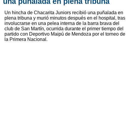
una puñalada en plena tribuna
Un hincha de Chacarita Juniors recibió una puñalada en
plena tribuna y murió minutos después en el hospital, tras
involucrarse en una pelea interna de la barra brava del
club de San Martín, ocurrida durante el primer tiempo del
partido con Deportivo Maipú de Mendoza por el torneo de
la Primera Nacional.