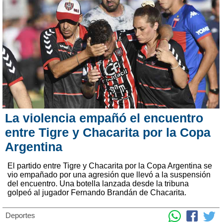
La violencia empañó el encuentro
entre Tigre y Chacarita por la Copa
Argentina
El partido entre Tigre y Chacarita por la Copa Argentina se
vio empañado por una agresión que llevó a la suspensión
del encuentro. Una botella lanzada desde la tribuna
golpeó al jugador Fernando Brandán de Chacarita.
Deportes