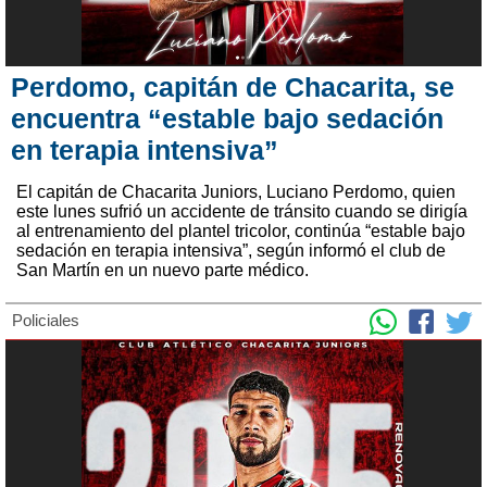
Perdomo, capitán de Chacarita, se
encuentra “estable bajo sedación
en terapia intensiva”
El capitán de Chacarita Juniors, Luciano Perdomo, quien
este lunes sufrió un accidente de tránsito cuando se dirigía
al entrenamiento del plantel tricolor, continúa “estable bajo
sedación en terapia intensiva”, según informó el club de
San Martín en un nuevo parte médico.
Policiales