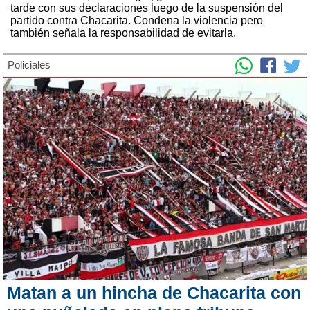
tarde con sus declaraciones luego de la suspensión del
partido contra Chacarita. Condena la violencia pero
también señala la responsabilidad de evitarla.
Policiales
Matan a un hincha de Chacarita con