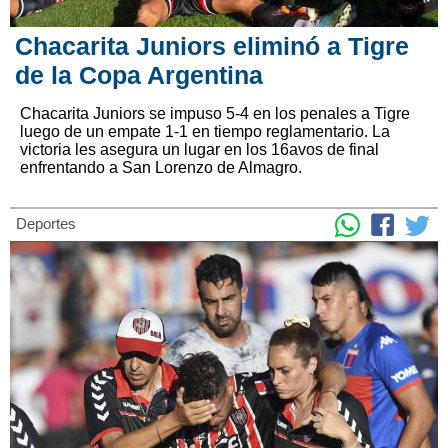
Chacarita Juniors eliminó a Tigre
de la Copa Argentina
Chacarita Juniors se impuso 5-4 en los penales a Tigre
luego de un empate 1-1 en tiempo reglamentario. La
victoria les asegura un lugar en los 16avos de final
enfrentando a San Lorenzo de Almagro.
Deportes