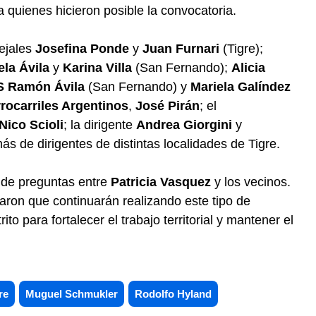
a quienes hicieron posible la convocatoria.
cejales
Josefina Ponde
y
Juan Furnari
(Tigre);
la Ávila
y
Karina Villa
(San Fernando);
Alicia
S
Ramón Ávila
(San Fernando) y
Mariela Galíndez
rocarriles Argentinos
,
José Pirán
; el
Nico Scioli
; la dirigente
Andrea Giorgini
y
ás de dirigentes de distintas localidades de Tigre.
o de preguntas entre
Patricia Vasquez
y los vecinos.
aron que continuarán realizando este tipo de
ito para fortalecer el trabajo territorial y mantener el
re
Muguel Schmukler
Rodolfo Hyland