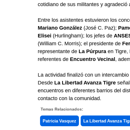
cotidiano de sus militantes y agradeció 
Entre los asistentes estuvieron los con
Mariano González
(José C. Paz);
Pame
Elisei
(Hurlingham); los jefes de
ANSE
(William C. Morris); el presidente de
Fer
representante de
La Púrpura
en Tigre,
referentes de
Encuentro Vecinal
, adem
La actividad finalizó con un intercambi
Desde
La Libertad Avanza Tigre
señal
encuentros en diferentes barrios del distr
contacto con la comunidad.
Temas Relacionados:
Patricia Vasquez
La Libertad Avanza Tig