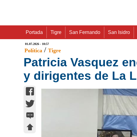
Portada
Tigre
San Fernando
San Isidro
01.07.2026 - 10:57
/
Política
Tigre
Patricia Vasquez e
y dirigentes de La 