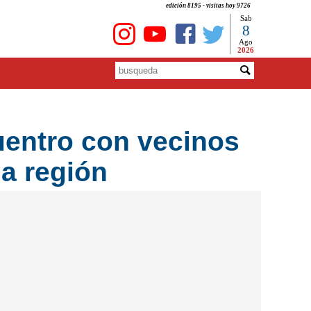
edición 8195 - visitas hoy 9726
Sab
8
Ago
2026
uentro con vecinos
la región