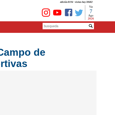
edición 8194 - visitas hoy 30682
Vie
7
Ago
2026
l Campo de
rtivas