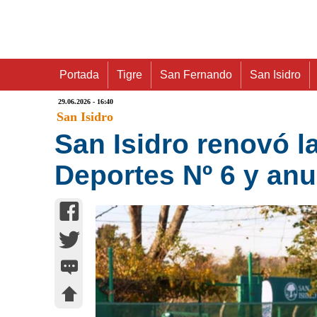
Portada
Tigre
San Fernando
San Isidro
29.06.2026 - 16:40
San Isidro
San Isidro renovó 
Deportes Nº 6 y an