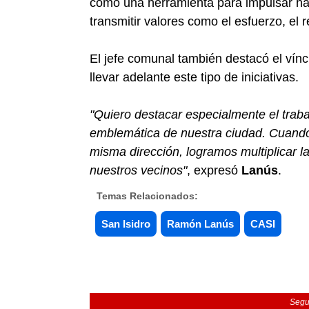
como una herramienta para impulsar há
transmitir valores como el esfuerzo, el 
El jefe comunal también destacó el víncu
llevar adelante este tipo de iniciativas.
"Quiero destacar especialmente el traba
emblemática de nuestra ciudad. Cuando e
misma dirección, logramos multiplicar l
nuestros vecinos"
, expresó
Lanús
.
Temas Relacionados:
San Isidro
Ramón Lanús
CASI
Segu