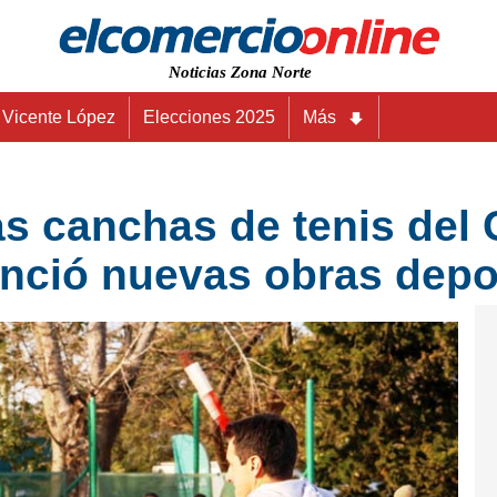
Noticias Zona Norte
Vicente López
Elecciones 2025
Más
las canchas de tenis de
unció nuevas obras depo