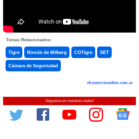
Temas Relacionados:
Tigre
Rincón de Milberg
COTigre
SET
Cámara de Seguriudad
elcomercioonline.com.ar
Seguinos en nuestras redes!