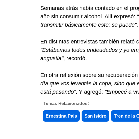
Semanas atrás había contado en el pr
año sin consumir alcohol. Allí expresó:
transmitir básicamente esto: se puede"
.
En distintas entrevistas también relató
"Estábamos todos endeudados y yo empe
angustia"
, recordó.
En otra reflexión sobre su recuperación
día que vos levantás la copa, sino que
está pasando"
. Y agregó:
"Empecé a vivi
Temas Relacionados:
Ernestina Pais
San Isidro
Tren de la 