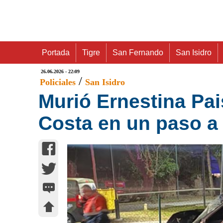
Portada
Tigre
San Fernando
San Isidro
26.06.2026 - 22:09
/
Policiales
San Isidro
Murió Ernestina Pai
Costa en un paso a 