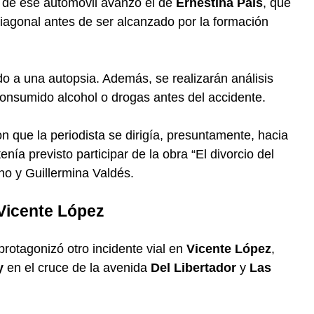
s de ese automóvil avanzó el de
Ernestina Pais
, que
diagonal antes de ser alcanzado por la formación
o a una autopsia. Además, se realizarán análisis
consumido alcohol o drogas antes del accidente.
n que la periodista se dirigía, presuntamente, hacia
enía previsto participar de la obra “El divorcio del
no y Guillermina Valdés.
Vicente López
protagonizó otro incidente vial en
Vicente López
,
y
en el cruce de la avenida
Del Libertador
y
Las