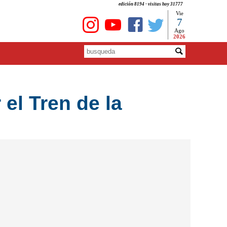
edición 8194 - visitas hoy 31777
Vie
7
Ago
2026
el Tren de la