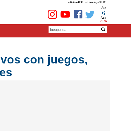
edición 8193 - visitas hoy 44180
Jue
6
Ago
2026
ivos con juegos,
les