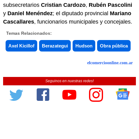
subsecretarios
Cristian Cardozo
,
Rubén Pascolini
y
Daniel Menéndez
; el diputado provincial
Mariano
Cascallares
, funcionarios municipales y concejales.
Temas Relacionados:
Axel Kicillof
Berazategui
Hudson
Obra pública
elcomercioonline.com.ar
Seguinos en nuestras redes!