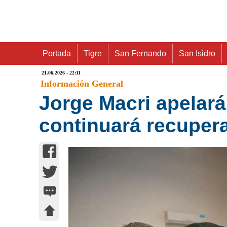
Portada
Tigre
San Fernando
San Isidro
21.06.2026 - 22:11
Información General
Jorge Macri apelará 
continuará recuper