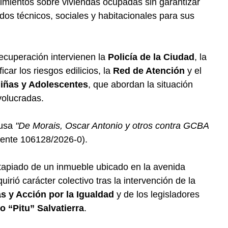
mientos sobre viviendas ocupadas sin garantizar
os técnicos, sociales y habitacionales para sus
ecuperación intervienen la
Policía de la Ciudad
, la
icar los riesgos edilicios, la
Red de Atención
y el
Niñas y Adolescentes
, que abordan la situación
volucradas.
ausa
"De Morais, Oscar Antonio y otros contra GCBA
ente 106128/2026-0).
el tapiado de un inmueble ubicado en la avenida
uirió carácter colectivo tras la intervención de la
as y Acción por la Igualdad
y de los legisladores
o “Pitu” Salvatierra
.