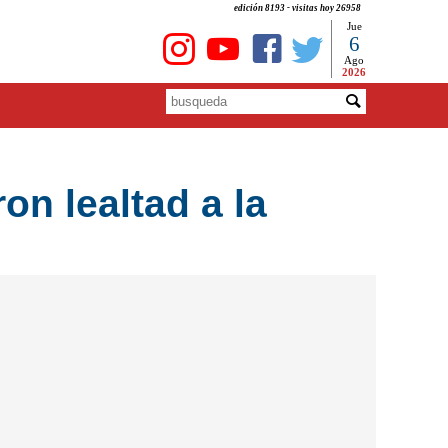
edición 8193 - visitas hoy 26958
Jue
6
Ago
2026
on lealtad a la