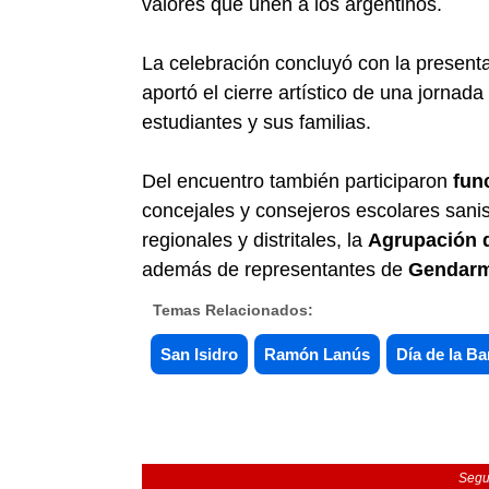
valores que unen a los argentinos.
La celebración concluyó con la present
aportó el cierre artístico de una jornad
estudiantes y sus familias.
Del encuentro también participaron
fun
concejales y consejeros escolares sanis
regionales y distritales, la
Agrupación d
además de representantes de
Gendarm
Temas Relacionados:
San Isidro
Ramón Lanús
Día de la B
Segu