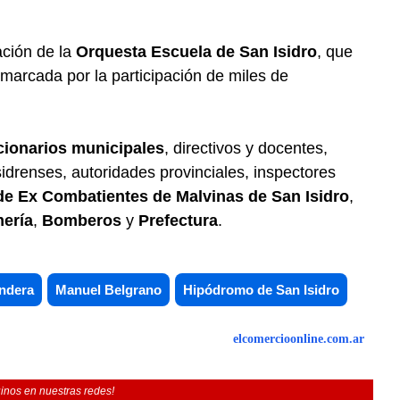
ación de la
Orquesta Escuela de San Isidro
, que
a marcada por la participación de miles de
cionarios municipales
, directivos y docentes,
idrenses, autoridades provinciales, inspectores
e Ex Combatientes de Malvinas de San Isidro
,
ería
,
Bomberos
y
Prefectura
.
andera
Manuel Belgrano
Hipódromo de San Isidro
elcomercioonline.com.ar
inos en nuestras redes!