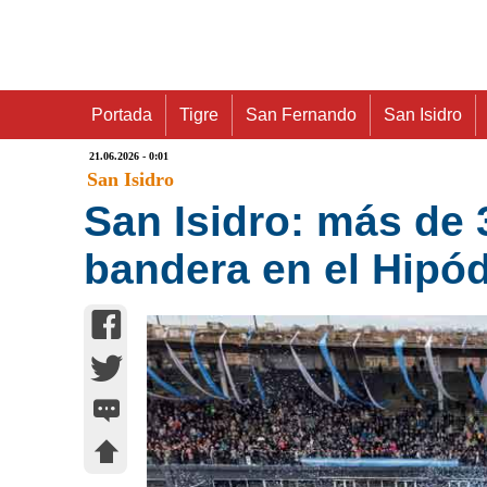
Portada
Tigre
San Fernando
San Isidro
21.06.2026 - 0:01
San Isidro
San Isidro: más de 
bandera en el Hipó