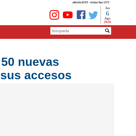
edición 8193 - visitas hoy 1371
Jue
6
Ago
2026
n 50 nuevas
s sus accesos