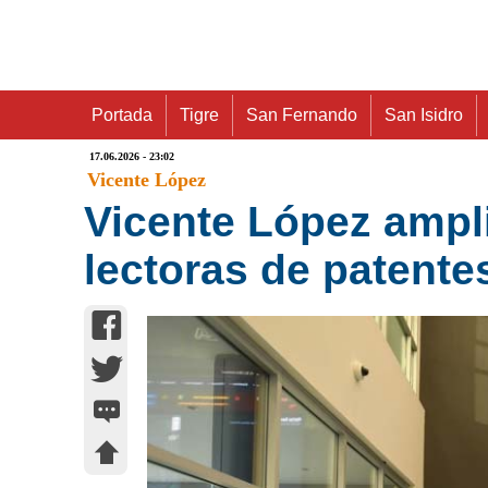
Portada
Tigre
San Fernando
San Isidro
17.06.2026 - 23:02
Vicente López
Vicente López ampli
lectoras de patent