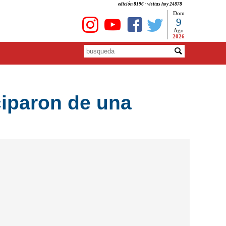
edición 8196 - visitas hoy 24878
Dom
9
Ago
2026
ciparon de una