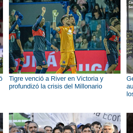
ó
Tigre venció a River en Victoria y
Ge
profundizó la crisis del Millonario
au
lo