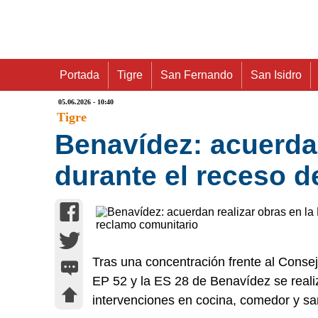
Portada
Tigre
San Fernando
San Isidro
05.06.2026 - 10:40
Tigre
Benavídez: acuerdan
durante el receso d
Tras una concentración frente al Consej
EP 52 y la ES 28 de Benavídez se realiz
intervenciones en cocina, comedor y san