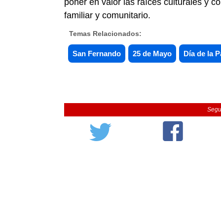
poner en valor las raíces culturales y c
familiar y comunitario.
Temas Relacionados:
San Fernando
25 de Mayo
Día de la P
Segu