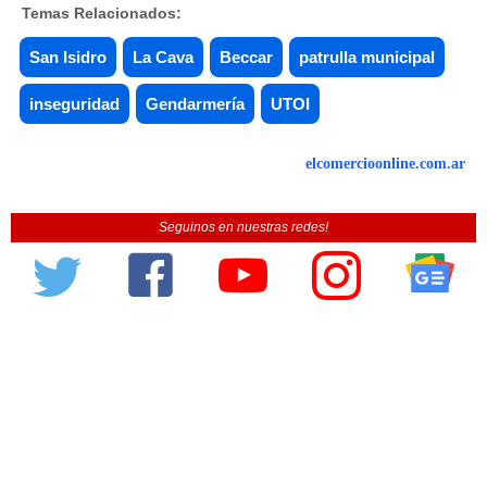
Temas Relacionados:
San Isidro
La Cava
Beccar
patrulla municipal
inseguridad
Gendarmería
UTOI
elcomercioonline.com.ar
Seguinos en nuestras redes!