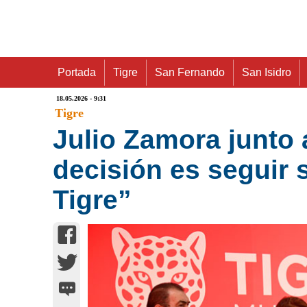
Portada
Tigre
San Fernando
San Isidro
18.05.2026 - 9:31
Tigre
Julio Zamora junto 
decisión es seguir 
Tigre”