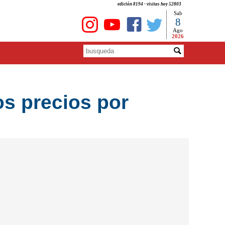
edición 8194 - visitas hoy 52803
Sab
8
Ago
2026
os precios por