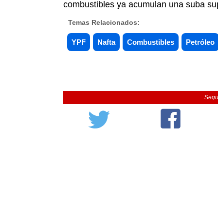
combustibles ya acumulan una suba super
Temas Relacionados:
YPF
Nafta
Combustibles
Petróleo
Segu