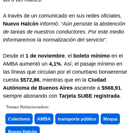
A través de un comunicado en sus redes oficiales,
Nuevo Halcón
informó:
“Aún persiste la abstención
de tareas de nuestros conductores. Por este medio
informaremos la normalización del servicio”
.
Desde el
1 de noviembre
, el
boleto mínimo
en el
AMBA aumentó un
4,1%
. Así, el pasaje mínimo en
las líneas que circulan por el conurbano bonaerense
cuesta
$572,86
, mientras que en la
Ciudad
Autónoma de Buenos Aires
asciende a
$568,91
,
siempre abonando con
Tarjeta SUBE registrada
.
Temas Relacionados:
Colectivos
AMBA
transporte público
Moqsa
Nuevo Halcón