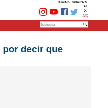
edición 8195 - visitas hoy 8230
Sab
8
Ago
2026
 por decir que