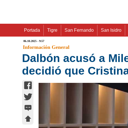
Portada
Tigre
San Fernando
San Isidro
06.10.2025 - 9:57
Información General
Dalbón acusó a Mile
decidió que Cristin