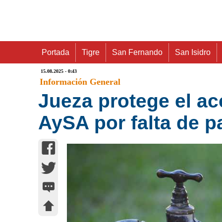
Portada
Tigre
San Fernando
San Isidro
15.08.2025 - 0:43
Información General
Jueza protege el ac
AySA por falta de 