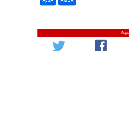
AySA
AMBA
Segu