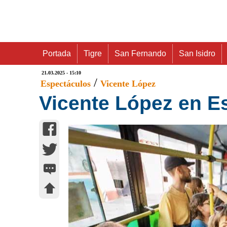
Portada
Tigre
San Fernando
San Isidro
21.03.2025 - 15:10
/
Espectáculos
Vicente López
Vicente López en E