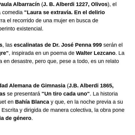
aula Albarracín
(
J. B. Alberdi 1227, Olivos
), el
la comedia
"Laura se extravía. En el delirio
rra el recorrido de una mujer en busca de
erinto existencial.
s
, las
escalinatas de Dr. José Penna 999
serán el
gre"
, inspirada en un poema de
Walter Lezcano
. La
a en desastre, pero que, pese a todo, es un relato
dad Alemana de Gimnasia
(
J.B. Alberdi 1865,
as
se presentará
"Un tiro cada uno"
. La historia
uet en
Bahía Blanca
y que, en la noche previa a su
. Escrita y dirigida de manera colectiva, la obra pone
ia de género
.