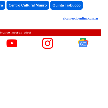
ra
Centro Cultural Munro
Quinta Trabucco
elcomercioonline.com.ar
inos en nuestras redes!