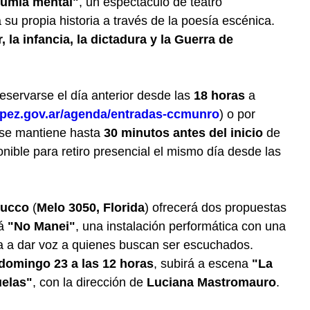
rumia mental"
, un espectáculo de teatro
 su propia historia a través de la poesía escénica.
, la infancia, la dictadura y la Guerra de
servarse el día anterior desde las
18 horas
a
pez.gov.ar/agenda/entradas-ccmunro
) o por
 se mantiene hasta
30 minutos antes del inicio
de
nible para retiro presencial el mismo día desde las
bucco
(
Melo 3050, Florida
) ofrecerá dos propuestas
rá
"No Manei"
, una instalación performática con una
a a dar voz a quienes buscan ser escuchados.
domingo 23 a las 12 horas
, subirá a escena
"La
uelas"
, con la dirección de
Luciana Mastromauro
.