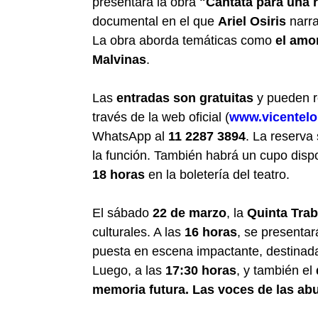
presentará la obra
"Cantata para una 
documental en el que
Ariel Osiris
narra
La obra aborda temáticas como
el amor
Malvinas
.
Las
entradas son gratuitas
y pueden re
través de la web oficial (
www.vicentelo
WhatsApp al
11 2287 3894
. La reserva
la función. También habrá un cupo dispo
18 horas
en la boletería del teatro.
El sábado
22 de marzo
, la
Quinta Tra
culturales. A las
16 horas
, se presenta
puesta en escena impactante, destinad
Luego, a las
17:30 horas
, y también el
memoria futura. Las voces de las ab