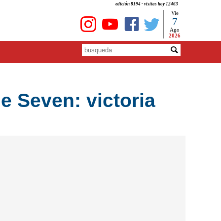
edición 8194 - visitas hoy 12463
Vie
7
Ago
2026
e Seven: victoria