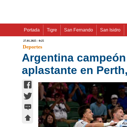
Portada
Tigre
San Fernando
San Isidro
27.01.2025 - 0:25
Deportes
Argentina campeón e
aplastante en Perth,