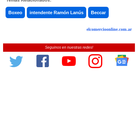
Boxeo
intendente Ramón Lanús
Beccar
elcomercioonline.com.ar
Seguinos en nuestras redes!