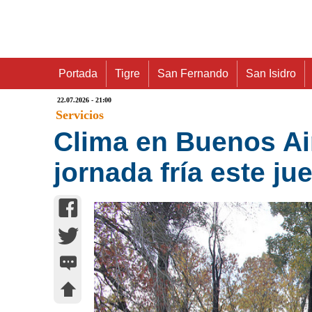
Portada
Tigre
San Fernando
San Isidro
22.07.2026 - 21:00
Servicios
Clima en Buenos Air
jornada fría este ju