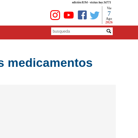
edición 8194 - visitas hoy 34771
Vie
7
Ago
2026
s medicamentos