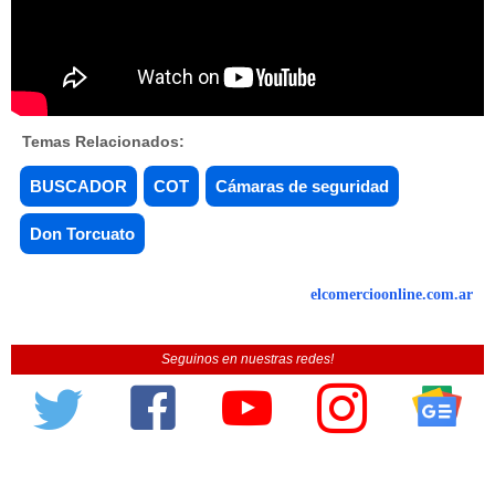
Temas Relacionados:
BUSCADOR
COT
Cámaras de seguridad
Don Torcuato
elcomercioonline.com.ar
Seguinos en nuestras redes!