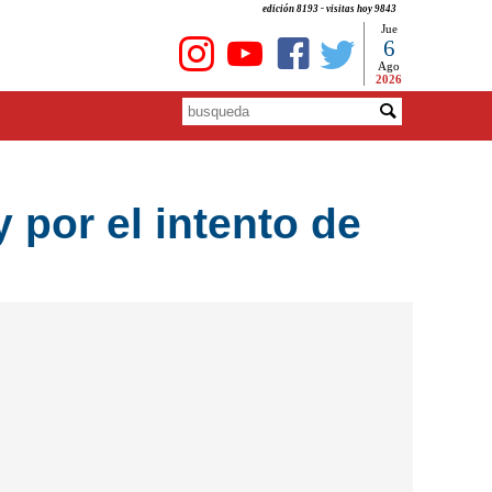
edición 8193 - visitas hoy 9843
Jue
6
Ago
2026
 por el intento de