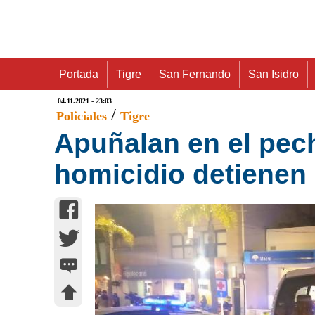
Portada
Tigre
San Fernando
San Isidro
04.11.2021 - 23:03
/
Policiales
Tigre
Apuñalan en el pech
homicidio detienen