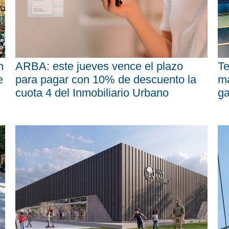
n
ARBA: este jueves vence el plazo
Te
e
para pagar con 10% de descuento la
má
cuota 4 del Inmobiliario Urbano
ga