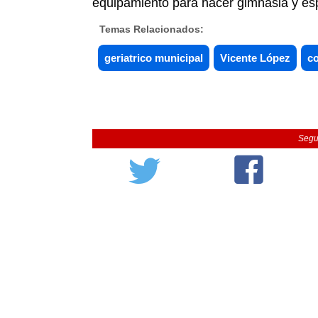
equipamiento para hacer gimnasia y esp
Temas Relacionados:
geriatrico municipal
Vicente López
c
Segu