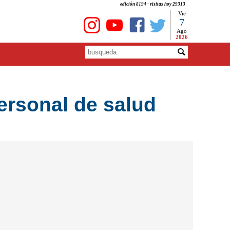
edición 8194 - visitas hoy 29313
Vie
7
Ago
2026
ersonal de salud