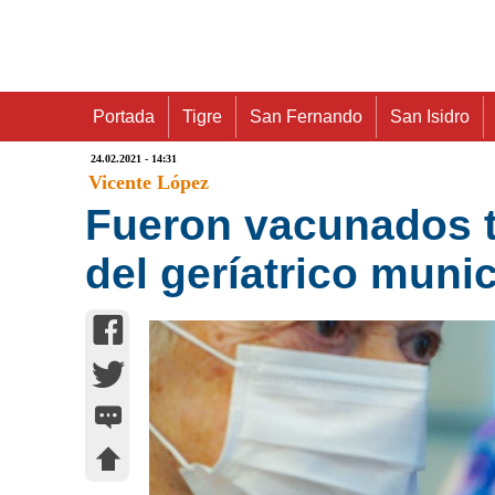
Portada
Tigre
San Fernando
San Isidro
24.02.2021 - 14:31
Vicente López
Fueron vacunados t
del geríatrico muni