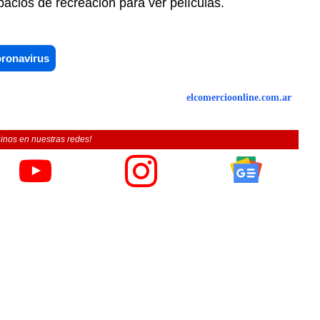
acios de recreación para ver películas.
oronavirus
elcomercioonline.com.ar
inos en nuestras redes!