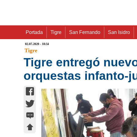
Portada
Tigre
San Fernando
San Isidro
02.07.2020 - 18:34
Tigre
Tigre entregó nuev
orquestas infanto-j