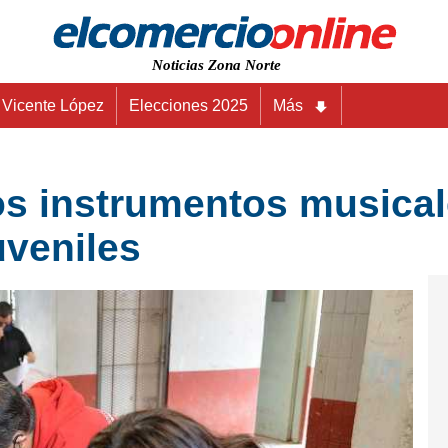
Noticias Zona Norte
Vicente López
Elecciones 2025
Más
os instrumentos musical
uveniles