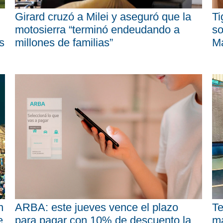
Girard cruzó a Milei y aseguró que la
Ti
motosierra “terminó endeudando a
so
s
millones de familias”
M
n
ARBA: este jueves vence el plazo
Te
e
para pagar con 10% de descuento la
má