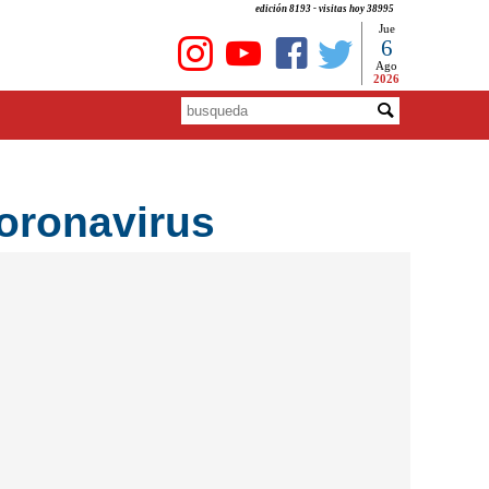
edición 8193 - visitas hoy 38995
Jue
6
Ago
2026
Coronavirus