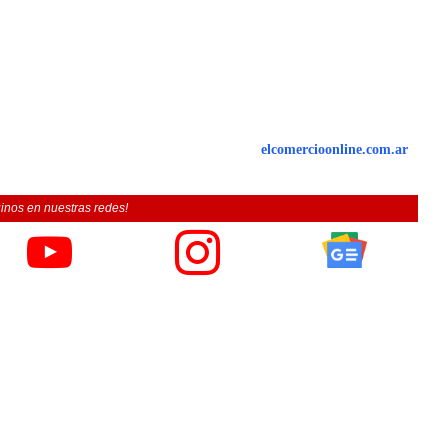
elcomercioonline.com.ar
inos en nuestras redes!