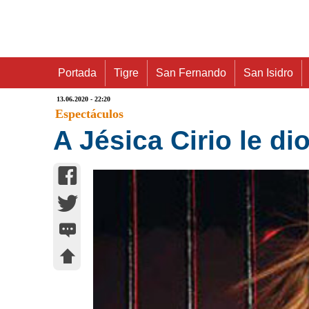
Portada
Tigre
San Fernando
San Isidro
13.06.2020 - 22:20
Espectáculos
A Jésica Cirio le di