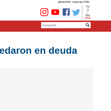
edición 8194 - visitas hoy 27382
Vie
7
Ago
2026
uedaron en deuda