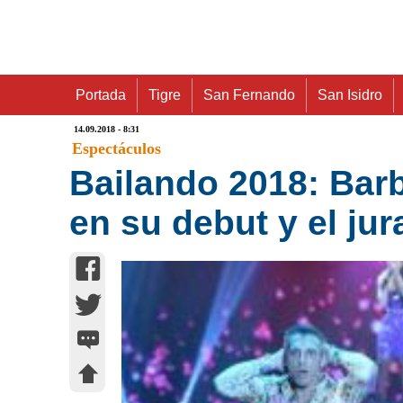
Portada
Tigre
San Fernando
San Isidro
14.09.2018 - 8:31
Espectáculos
Bailando 2018: Barb
en su debut y el ju