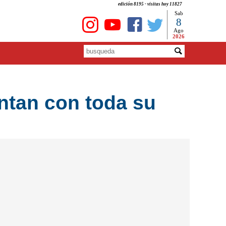
edición 8195 - visitas hoy 11827
Sab
8
Ago
2026
ntan con toda su