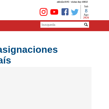
edición 8195 - visitas hoy 10832
Sab
8
Ago
2026
 asignaciones
aís