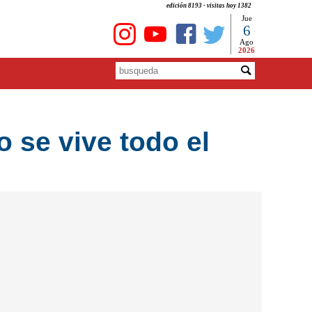
edición 8193 - visitas hoy 1382
Jue
6
Ago
2026
o se vive todo el