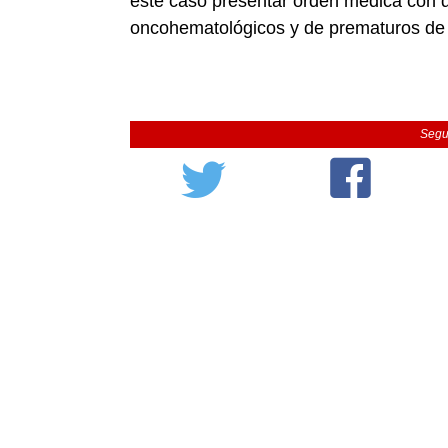
este caso presentar orden médica con d
oncohematológicos y de prematuros de
Segu