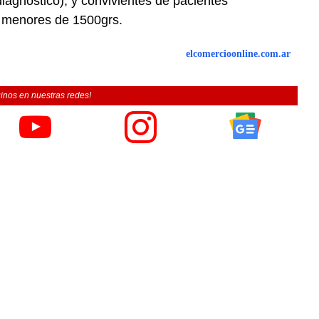
iagnostico), y convivientes de pacientes
 menores de 1500grs.
elcomercioonline.com.ar
inos en nuestras redes!