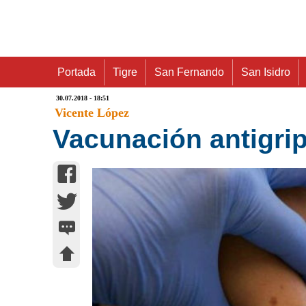
Portada
Tigre
San Fernando
San Isidro
30.07.2018 - 18:51
Vicente López
Vacunación antigripa