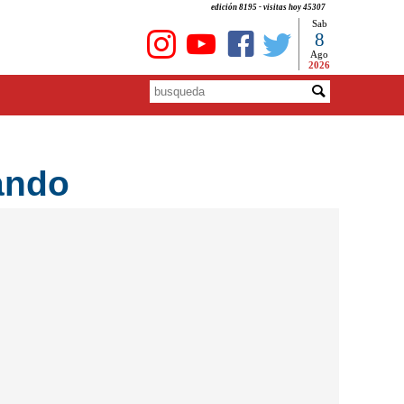
edición 8195 - visitas hoy 45307
Sab
8
Ago
2026
ando