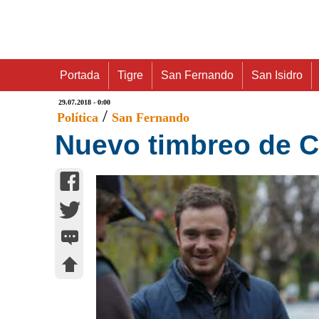
Portada
Tigre
San Fernando
San Isidro
29.07.2018 - 0:00
/
Política
San Fernando
Nuevo timbreo de 