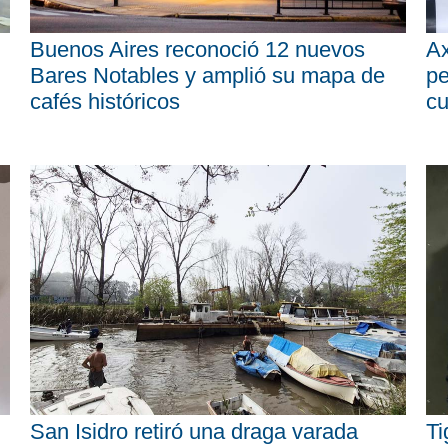
Buenos Aires reconoció 12 nuevos
Ax
Bares Notables y amplió su mapa de
pe
cafés históricos
cu
San Isidro retiró una draga varada
Ti