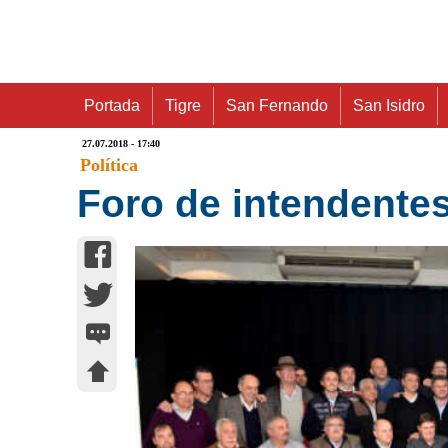
Portada
Tigre
San Fernando
San Isidro
27.07.2018 - 17:40
Política
Foro de intendente