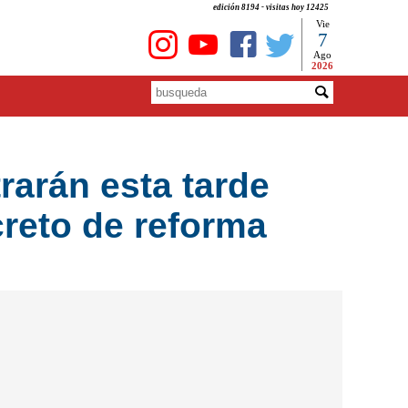
edición 8194 - visitas hoy 12425
Vie
7
Ago
2026
arán esta tarde
creto de reforma