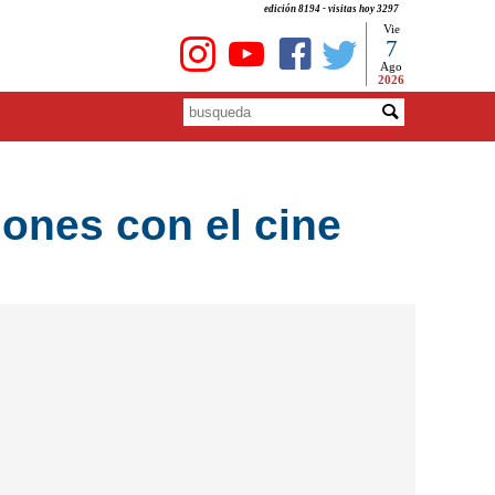
edición 8194 - visitas hoy 3297
Vie
7
Ago
2026
iones con el cine