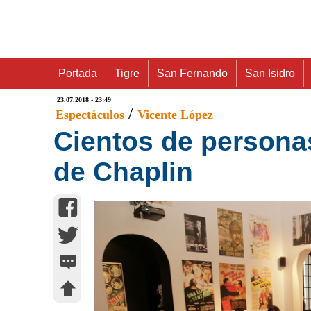
Portada
Tigre
San Fernando
San Isidro
23.07.2018 - 23:49
/
Espectáculos
Vicente López
Cientos de personas
de Chaplin