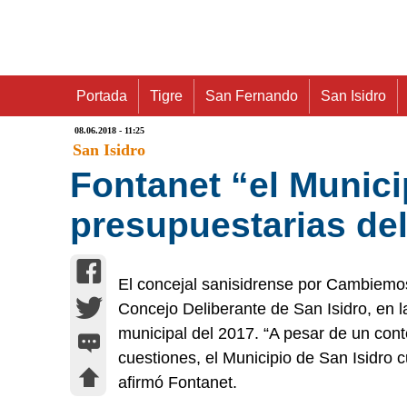
Portada
Tigre
San Fernando
San Isidro
08.06.2018 - 11:25
San Isidro
Fontanet “el Munici
presupuestarias de
El concejal sanisidrense por Cambiemos,
Concejo Deliberante de San Isidro, en l
municipal del 2017. “A pesar de un contex
cuestiones, el Municipio de San Isidro 
afirmó Fontanet.