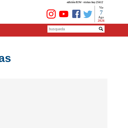
edición 8194 - visitas hoy 25612
Vie
7
Ago
2026
as