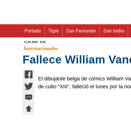
Portada
Tigre
San Fernando
San Isidro
15.05.2018 - 8:58
Internacionales
Fallece William Vanc
El dibujante belga de cómics William V
de culto “XIII”, falleció el lunes por la