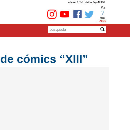
edición 8194 - visitas hoy 42380
Vie
7
Ago
2026
 de cómics “XIII”