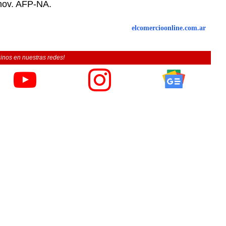
unov. AFP-NA.
elcomercioonline.com.ar
inos en nuestras redes!