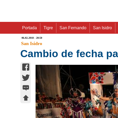
Portada
Tigre
San Fernando
San Isidro
06.02.2018 - 20:50
San Isidro
Cambio de fecha par