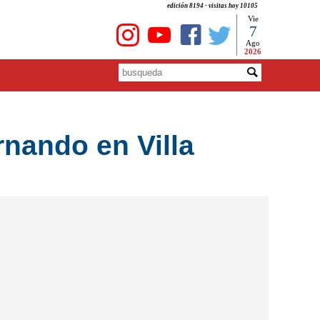
edición 8194 - visitas hoy 10105
Vie
7
Ago
2026
nando en Villa