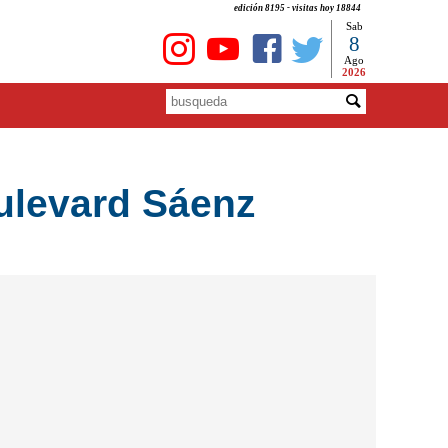
edición 8195 - visitas hoy 18844
Sab
8
Ago
2026
oulevard Sáenz