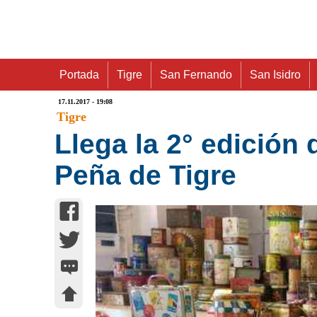
Portada
Tigre
San Fernando
San Isidro
17.11.2017 - 19:08
Tigre
Llega la 2° edición
Peña de Tigre