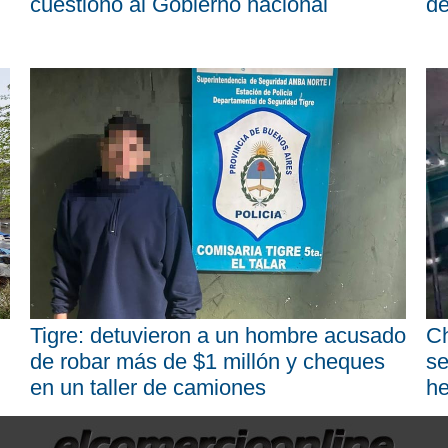
cuestionó al Gobierno nacional
d
Tigre: detuvieron a un hombre acusado
Ch
de robar más de $1 millón y cheques
se
en un taller de camiones
he