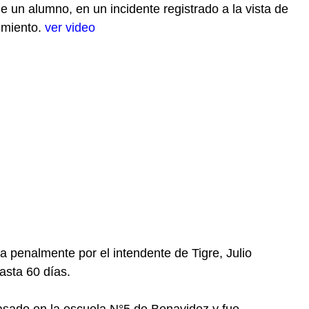
 un alumno, en un incidente registrado a la vista de
imiento.
ver video
a penalmente por el intendente de Tigre, Julio
asta 60 días.
 pasado en la escuela N°5 de Benavidez y fue