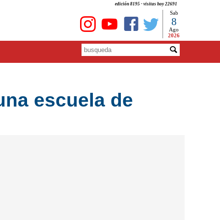
edición 8195 - visitas hoy 22691
Sab
8
Ago
2026
 una escuela de