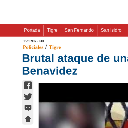
Portada
Tigre
San Fernando
San Isidro
13.11.2017 - 0:00
/
Policiales
Tigre
Brutal ataque de un
Benavidez