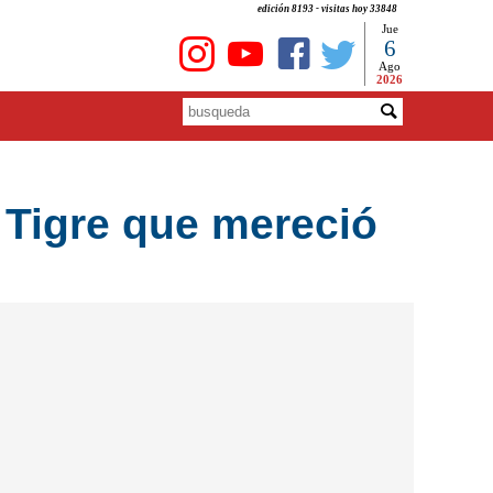
edición 8193 - visitas hoy 33848
Jue
6
Ago
2026
n Tigre que mereció