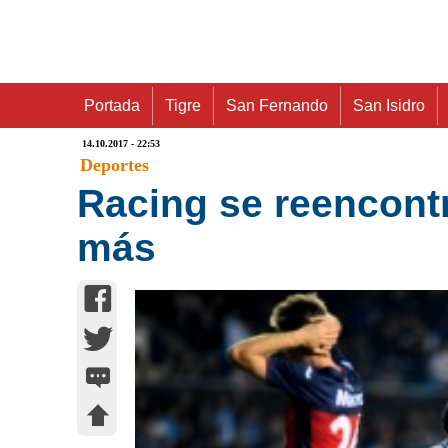
Portada
Tigre
San Fernando
San Isidro
14.10.2017 - 22:53
Deportes
Racing se reencontr
más