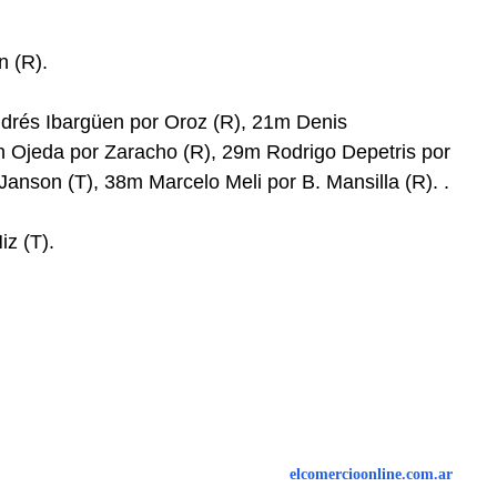
n (R).
drés Ibargüen por Oroz (R), 21m Denis
n Ojeda por Zaracho (R), 29m Rodrigo Depetris por
anson (T), 38m Marcelo Meli por B. Mansilla (R). .
iz (T).
elcomercioonline.com.ar