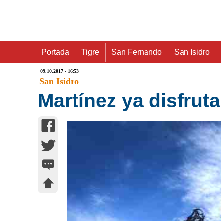
Portada
Tigre
San Fernando
San Isidro
09.10.2017 - 16:53
San Isidro
Martínez ya disfrut