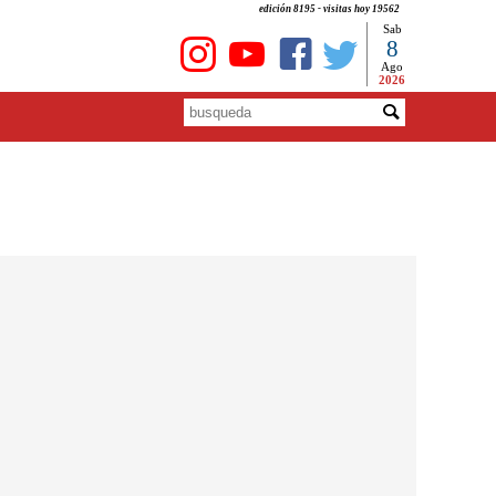
edición 8195 - visitas hoy 19562
Sab
8
Ago
2026